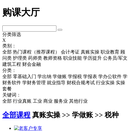
购课大厅
分类筛选
X
类别：
全部
热门课程（推荐课程）
会计考证
真账实操
职业教育
顾
问类
护理类
药师类
教师资格
职业技能
学历提升
公务员/军文
建筑工程
财会金融
分类：
全部
零基础入门
学出纳
学做账
学报税
学报表
学办公软件
学
财务软件
学财务管理
就业指导
财税合规考试
行业实操
实操
套餐
关键词：
全部
行业真账
工业
商业
服务业
其他行业
全部课程
真账实操 >> 学做账 >> 税种