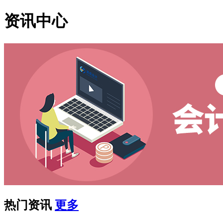
资讯中心
热门资讯
更多