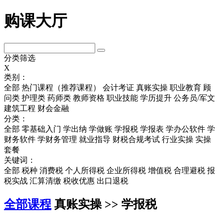
购课大厅
分类筛选
X
类别：
全部
热门课程（推荐课程）
会计考证
真账实操
职业教育
顾
问类
护理类
药师类
教师资格
职业技能
学历提升
公务员/军文
建筑工程
财会金融
分类：
全部
零基础入门
学出纳
学做账
学报税
学报表
学办公软件
学
财务软件
学财务管理
就业指导
财税合规考试
行业实操
实操
套餐
关键词：
全部
税种
消费税
个人所得税
企业所得税
增值税
合理避税
报
税实战
汇算清缴
税收优惠
出口退税
全部课程
真账实操 >> 学报税