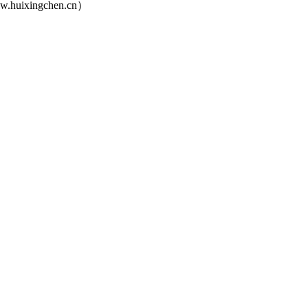
ingchen.cn）
豫ICP备19015014号-6