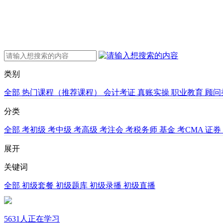
类别
全部
热门课程（推荐课程）
会计考证
真账实操
职业教育
顾问
分类
全部
考初级
考中级
考高级
考注会
考税务师
基金
考CMA
证券
展开
关键词
全部
初级套餐
初级题库
初级录播
初级直播
5631人正在学习