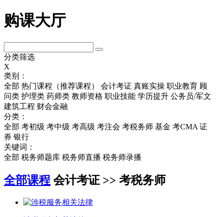
购课大厅
分类筛选
X
类别：
全部
热门课程（推荐课程）
会计考证
真账实操
职业教育
顾
问类
护理类
药师类
教师资格
职业技能
学历提升
公务员/军文
建筑工程
财会金融
分类：
全部
考初级
考中级
考高级
考注会
考税务师
基金
考CMA
证
券
银行
关键词：
全部
税务师题库
税务师直播
税务师录播
全部课程
会计考证 >> 考税务师